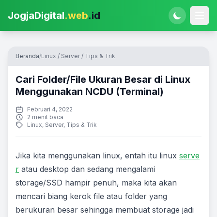
JogjaDigital
.web
.id
Beranda
/
Linux
/
Server
/
Tips & Trik
Cari Folder/File Ukuran Besar di Linux
Menggunakan NCDU (Terminal)
Februari 4, 2022
2 menit baca
Linux
,
Server
,
Tips & Trik
Jika kita menggunakan linux, entah itu linux
serve
r
atau desktop dan sedang mengalami
storage/SSD hampir penuh, maka kita akan
mencari biang kerok file atau folder yang
berukuran besar sehingga membuat storage jadi