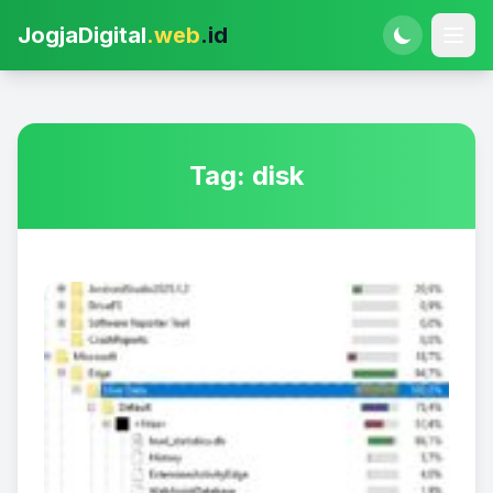
JogjaDigital
.web
.id
Tag:
disk